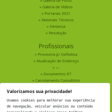
Galeria de Fotos
Galeria de Vídeos
Portarias 2021
Materiais Técnicos
Denúncia
Resolução
Profissionais
Provisória p/ Definitiva
Atualização de Endereço
—
Documentos RT
Cancelamento Consultório
Valorizamos sua privacidade!
Serviços
Usamos cookies para melhorar sua experiência
Busca por Profissionais
de navegação, veicular anúncios ou conteúdo
Busca por Empresas