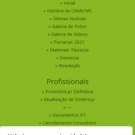
Inicial
História do CRMV/MS
Últimas Notícias
Galeria de Fotos
Galeria de Vídeos
Portarias 2021
Materiais Técnicos
Denúncia
Resolução
Profissionais
Provisória p/ Definitiva
Atualização de Endereço
—
Documentos RT
Cancelamento Consultório