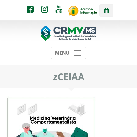
MENU
zCEIAA