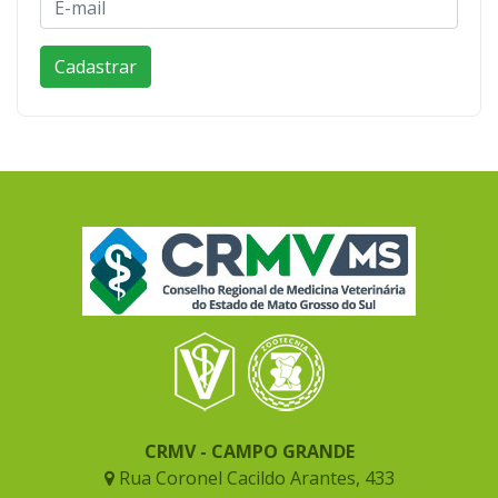
CRMV - CAMPO GRANDE
Rua Coronel Cacildo Arantes, 433
B. Chácara Cachoeira - Cep: 79040-452