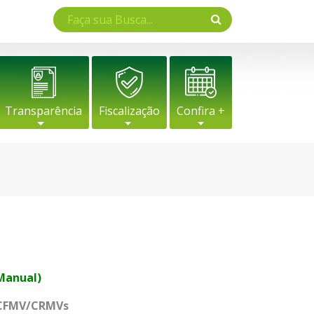
Transparência
Fiscalização
Confira +
 Manual)
a CFMV/CRMVs