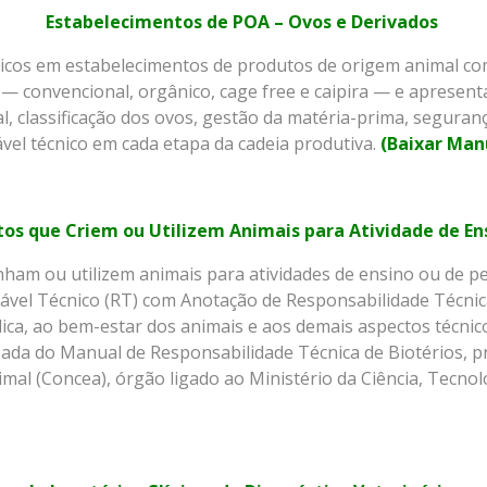
Estabelecimentos de POA – Ovos e Derivados
cnicos em estabelecimentos de produtos de origem animal c
 convencional, orgânico, cage free e caipira — e apresenta
, classificação dos ovos, gestão da matéria-prima, seguranç
el técnico em cada etapa da cadeia produtiva.
(Baixar Man
os que Criem ou Utilizem Animais para Atividade de En
m ou utilizem animais para atividades de ensino ou de pesq
vel Técnico (RT) com Anotação de Responsabilidade Técni
ica, ao bem-estar dos animais e aos demais aspectos técnico
lizada do Manual de Responsabilidade Técnica de Biotérios,
mal (Concea), órgão ligado ao Ministério da Ciência, Tecno