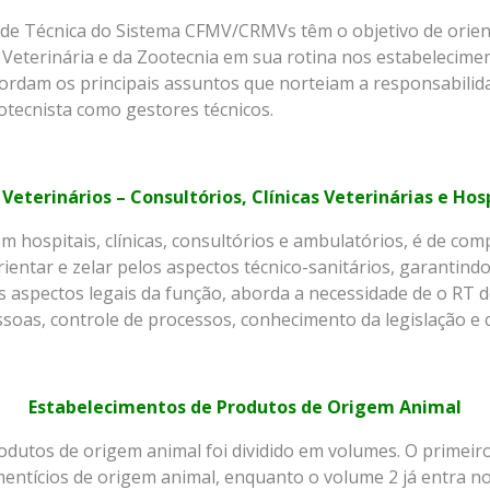
ade Técnica do Sistema CFMV/CRMVs têm o objetivo de orien
 Veterinária e da Zootecnia em sua rotina nos estabelecimen
rdam os principais assuntos que norteiam a responsabilidad
otecnista como gestores técnicos.
eterinários – Consultórios, Clínicas Veterinárias e Hos
m hospitais, clínicas, consultórios e ambulatórios, é de co
rientar e zelar pelos aspectos técnico-sanitários, garantind
os aspectos legais da função, aborda a necessidade de o RT 
soas, controle de processos, conhecimento da legislação e 
Estabelecimentos de Produtos de Origem Animal
dutos de origem animal foi dividido em volumes. O primeiro 
entícios de origem animal, enquanto o volume 2 já entra no