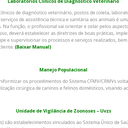
Laboratórios Clínicos de Diagnóstico Veterinário
línicos de diagnóstico veterinário, postos de coleta, labora
serviços de assistência técnica e sanitária aos animais é um
Na função, o profissional vai orientar e zelar pelos aspect
isso, deverá estabelecer as diretrizes de boas práticas, im
ipe e supervisionar os processos e serviços realizados, be
liente.
(Baixar Manual)
Manejo Populacional
 uniformizar os procedimentos do Sistema CFMV/CRMVs volta
ização cirúrgica de caninos e felinos domésticos, visando 
Unidade de Vigilância de Zoonoses – Uvzs
s) são estabelecimentos vinculados ao Sistema Único de Saú