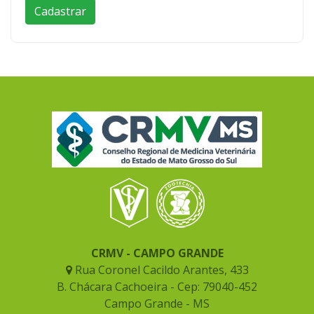
CRMV - CAMPO GRANDE
Rua Coronel Cacildo Arantes, 433
B. Chácara Cachoeira - Cep: 79040-452
Campo Grande - MS