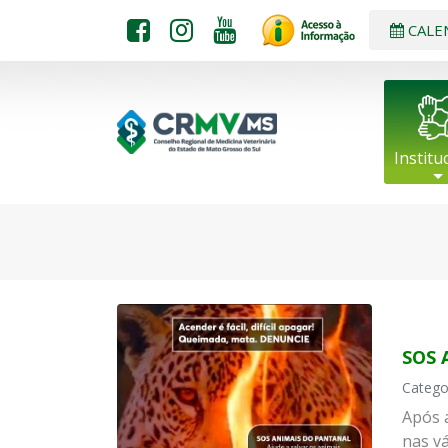
CALE
Institu
SOS 
Catego
Após 
nas v