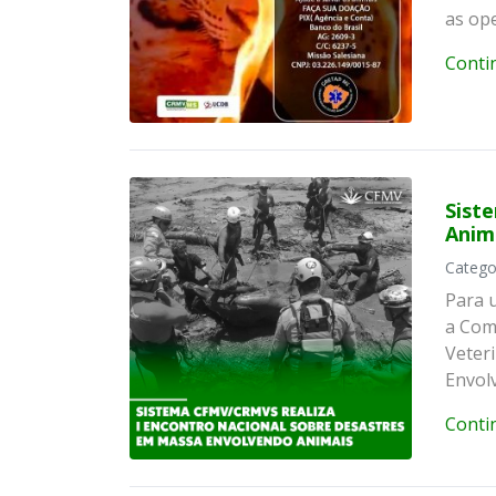
as op
Conti
Sist
Anim
Catego
Para u
a Com
Veter
Envol
Conti