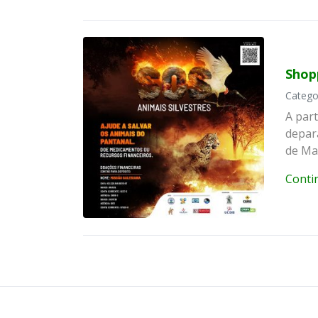
Shop
Catego
A par
depar
de Ma
Conti