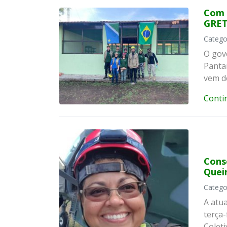
Com 
GRE
Catego
O gov
Panta
vem d
Conti
Cons
Quei
Catego
A atu
terça-
Coleti