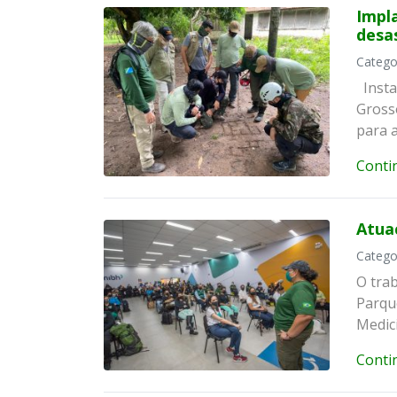
Impl
desa
Catego
Insta
Gross
para 
Conti
Atua
Catego
O tra
Parqu
Medic
Conti