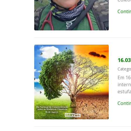
Conti
16.0
Catego
Em 16
inter
estufa
Conti