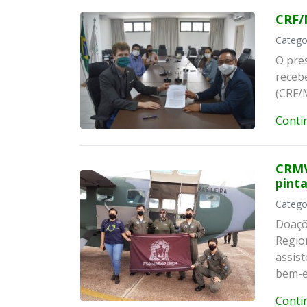
CRF/
Catego
O pre
receb
(CRF/M
Conti
CRMV
pint
Catego
Doaçõ
Regio
assist
bem-e
Conti