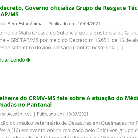
decreto, Governo oficializa Grupo de Resgate Téc
TAP/MS
ria: Bem-Estar Animal | Publicado em: 16/04/2021
erno de Mato Grosso do Sul oficializou a existência do Gru
nal– GRETAP/MS por meio do Decreto nº 15.651, de 15 de ab
esde setembro do ano passado (confira neste link: […]
nuar Lendo
elheira do CRMV-MS fala sobre A atuação do Médi
madas no Pantanal
ria: Acadêmicos | Publicado em: 19/03/2021
ação do médico veterinário de Desastres em Queimadas no P
feira (16) em evento online realizado pelo Coletivet, grupo
vo criado no Brasil. O Conselho Regional de Medicina Veter