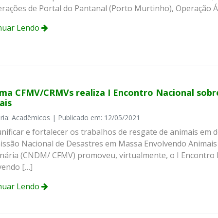
erações de Portal do Pantanal (Porto Murtinho), Operação Á
nuar Lendo
ema CFMV/CRMVs realiza I Encontro Nacional sob
ais
ria: Acadêmicos | Publicado em: 12/05/2021
nificar e fortalecer os trabalhos de resgate de animais em
issão Nacional de Desastres em Massa Envolvendo Animais 
inária (CNDM/ CFMV) promoveu, virtualmente, o I Encontro
vendo […]
nuar Lendo