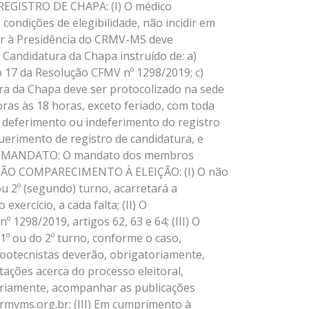
 REGISTRO DE CHAPA: (I) O médico
condições de elegibilidade, não incidir em
rer à Presidência do CRMV-MS deve
 Candidatura da Chapa instruído de: a)
o 17 da Resolução CFMV nº 1298/2019; c)
ra da Chapa deve ser protocolizado na sede
oras às 18 horas, exceto feriado, com toda
o deferimento ou indeferimento do registro
erimento de registro de candidatura, e
.br). MANDATO: O mandato dos membros
R NÃO COMPARECIMENTO À ELEIÇÃO: (I) O não
 2º (segundo) turno, acarretará a
xercício, a cada falta; (II) O
1298/2019, artigos 62, 63 e 64; (III) O
o 1º ou do 2º turno, conforme o caso,
otecnistas deverão, obrigatoriamente,
ações acerca do processo eleitoral,
atoriamente, acompanhar as publicações
crmvms.org.br; (III) Em cumprimento à