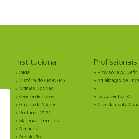
Institucional
Profissionais
Inicial
Provisória p/ Defini
História do CRMV/MS
Atualização de End
Últimas Notícias
—
Galeria de Fotos
Documentos RT
Galeria de Vídeos
Cancelamento Cons
Portarias 2021
Materiais Técnicos
Denúncia
Resolução