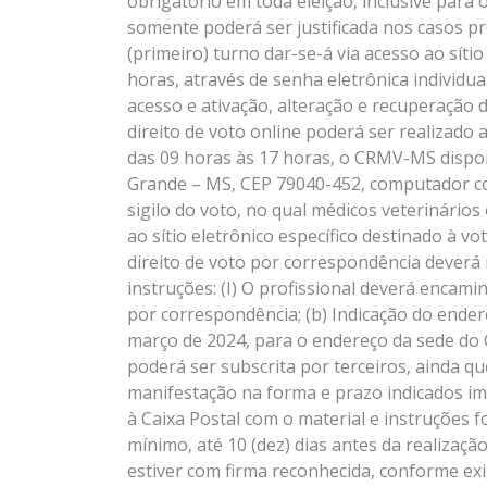
obrigatório em toda eleição, inclusive par
somente poderá ser justificada nos casos p
(primeiro) turno dar-se-á via acesso ao síti
horas, através de senha eletrônica individual
acesso e ativação, alteração e recuperação 
direito de voto online poderá ser realizado
das 09 horas às 17 horas, o CRMV-MS dispon
Grande – MS, CEP 79040-452, computador co
sigilo do voto, no qual médicos veterinário
ao sítio eletrônico específico destinado à
direito de voto por correspondência deverá
instruções: (I) O profissional deverá encam
por correspondência; (b) Indicação do endere
março de 2024, para o endereço da sede do C
poderá ser subscrita por terceiros, ainda qu
manifestação na forma e prazo indicados imp
à Caixa Postal com o material e instruções 
mínimo, até 10 (dez) dias antes da realizaç
estiver com firma reconhecida, conforme exig