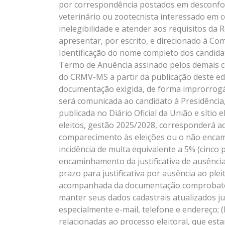
por correspondência postados em desconfor
veterinário ou zootecnista interessado em c
inelegibilidade e atender aos requisitos da
apresentar, por escrito, e direcionado à Co
Identificação do nome completo dos candida
Termo de Anuência assinado pelos demais c
do CRMV-MS a partir da publicação deste edit
documentação exigida, de forma improrrogáv
será comunicada ao candidato à Presidência
publicada no Diário Oficial da União e sít
eleitos, gestão 2025/2028, corresponderá
comparecimento às eleições ou o não encami
incidência de multa equivalente a 5% (cinco p
encaminhamento da justificativa de ausência
prazo para justificativa por ausência ao plei
acompanhada da documentação comprobatóri
manter seus dados cadastrais atualizados j
especialmente e-mail, telefone e endereço; 
relacionadas ao processo eleitoral, que est