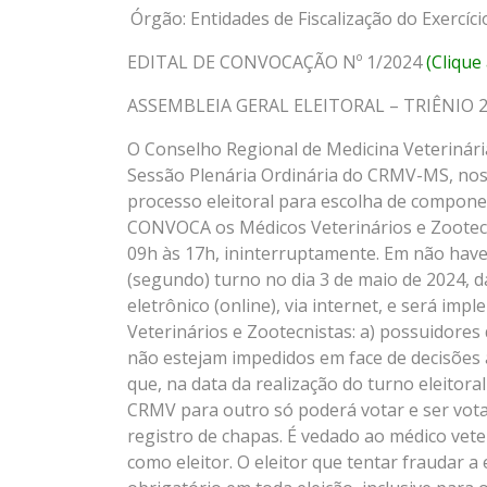
Órgão:
Entidades de Fiscalização do Exe
EDITAL DE CONVOCAÇÃO Nº 1/2024
(Clique
ASSEMBLEIA GERAL ELEITORAL – TRIÊNIO 
O Conselho Regional de Medicina Veterinári
Sessão Plenária Ordinária do CRMV-MS, nos t
processo eleitoral para escolha de componen
CONVOCA os Médicos Veterinários e Zootecnis
09h às 17h, ininterruptamente. Em não have
(segundo) turno no dia 3 de maio de 2024, d
eletrônico (online), via internet, e será i
Veterinários e Zootecnistas: a) possuidores
não estejam impedidos em face de decisões a
que, na data da realização do turno eleitor
CRMV para outro só poderá votar e ser vota
registro de chapas. É vedado ao médico vete
como eleitor. O eleitor que tentar fraudar a 