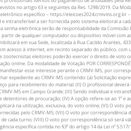
a os profissionais isentos do pagamento de anuidades pela R
revistos no artigo 63 e seguintes da Res. 1298/2019. Da Mod
o eletrônico específico – https://eleicoes2024.crmvms.org.br 
 e intransferível a ser fornecida pelo sistema eleitoral a cada
da senha eletrônica serão de responsabilidade da Comissão El
 a partir de qualquer computador ou dispositivo móvel com ac
ibilizará em sua Sede, localizada à Rua Cacildo Arantes, 4
m acesso à internet, em recinto separado do público, com 
s e zootecnistas eleitores poderão exercer o direito de voto
 votação online. Da modalidade de Votação POR CORRESPONDÊN
 manifestar esse interesse perante o CRMV-MS, por corresp
inhar expediente ao CRMV-MS contendo: (a) Solicitação expr
ço para recebimento do material; (II) O profissional deverá e
RMV-MS em Campo Grande; (III) Sendo individual e intransferí
e detentores de procuração; (IV) A opção refere-se ao 1º e ao
licará na utilização, exclusiva, do voto online; (VI) O vot
fornecidas pelo CRMV-MS; (VII) O voto por correspondência d
ão de cada turno; (VIII) O voto por correspondência só será
ência específica contida no §3º do artigo 14 da Lei nº 5.517