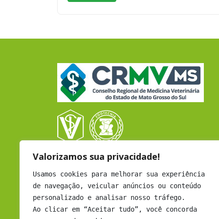
Valorizamos sua privacidade!
CRMV - CAMPO GRANDE
Rua Coronel Cacildo Arantes, 433
Usamos cookies para melhorar sua experiência
B. Chácara Cachoeira - Cep: 79040-452
de navegação, veicular anúncios ou conteúdo
Campo Grande - MS
personalizado e analisar nosso tráfego.
Atendimento: Seg a Sex - 12h às 18h
Ao clicar em “Aceitar tudo”, você concorda