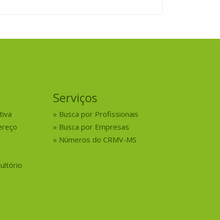
Serviços
tiva
Busca por Profissionais
ereço
Busca por Empresas
Números do CRMV-MS
ultório