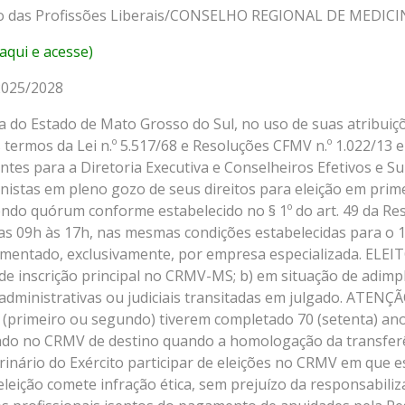
rcício das Profissões Liberais/CONSELHO REGIONAL DE ME
 aqui e acesse)
2025/2028
a do Estado de Mato Grosso do Sul, no uso de suas atribuiçõ
ermos da Lei n.º 5.517/68 e Resoluções CFMV n.º 1.022/13 e
tes para a Diretoria Executiva e Conselheiros Efetivos e Su
tas em pleno gozo de seus direitos para eleição em primeir
ndo quórum conforme estabelecido no § 1º do art. 49 da Re
as 09h às 17h, nas mesmas condições estabelecidas para o 1º
mplementado, exclusivamente, por empresa especializada. ELEI
 de inscrição principal no CRMV-MS; b) em situação de adimp
dministrativas ou judiciais transitadas em julgado. ATENÇÃO:
al (primeiro ou segundo) tiverem completado 70 (setenta) ano
do no CRMV de destino quando a homologação da transferênc
rinário do Exército participar de eleições no CRMV em que es
eleição comete infração ética, sem prejuízo da responsabilizaç