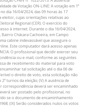
esolução CFMV nº 1022/2013. A ausência
alidade de Votação ON-LINE: A votação em 1º
– no dia 16/04/2024, das 09 horas às 17
 eleitor, cujas orientações relativas ao
eitoral Regional (CER). O exercício do
esso à internet. Durante o dia 16/04/2024,
33, Bairro Chácara Cachoeira, em Campo
uma cabine indevassável que assegure o
 online. Este computador dará acesso apenas
CIA: O profissional que decidir exercer seu
ondência ou e-mail, conforme as seguintes
essa de recebimento do material para voto
ncaminhar tal solicitação até o dia 06 de
vel o direito de voto, esta solicitação não
 2º turnos da eleição; (V) A ausência de
o por correspondência deverá ser encaminhado
everá ser postado pelo profissional, no
 válido se o documento de encaminhamento
/1968; (IX) Serão considerados nulos os votos