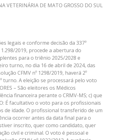
DICINA VETERINÁRIA DE MATO GROSSO DO SUL
es legais e conforme decisão da 337ª
 1.298/2019, procede a abertura do
plentes para o triênio 2025/2028 e
o turno, no dia 16 de abril de 2024, das
solução CFMV nº 1298/2019, haverá 2º
 turno. A eleição se processará pelo voto
TORES – São eleitores os Médicos
lência financeira perante o CRMV-MS; c) que
 É facultativo o voto para os profissionais
s de idade. O profissional transferido de um
ia ocorrer antes da data final para o
tiver inscrito, quer como candidato, quer
ão civil e criminal. O voto é pessoal e