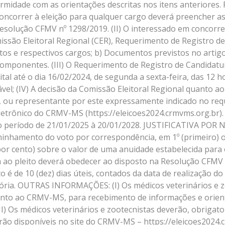
midade com as orientações descritas nos itens anteriores.
oncorrer à eleição para qualquer cargo deverá preencher as 
 Resolução CFMV nº 1298/2019. (II) O interessado em concor
missão Eleitoral Regional (CER), Requerimento de Registro de
tos e respectivos cargos; b) Documentos previstos no artig
omponentes. (III) O Requerimento de Registro de Candidatu
al até o dia 16/02/2024, de segunda a sexta-feira, das 12 h
el; (IV) A decisão da Comissão Eleitoral Regional quanto a
, ou representante por este expressamente indicado no requ
io eletrônico do CRMV-MS (https://eleicoes2024.crmvms.org
 ao período de 21/01/2025 à 20/01/2028. JUSTIFICATIVA PO
nhamento do voto por correspondência, em 1º (primeiro) ou
or cento) sobre o valor de uma anuidade estabelecida para o e
 ao pleito deverá obedecer ao disposto na Resolução CFMV nº 
to é de 10 (dez) dias úteis, contados da data de realização d
a. OUTRAS INFORMAÇÕES: (I) Os médicos veterinários e zo
unto ao CRMV-MS, para recebimento de informações e orient
(II) Os médicos veterinários e zootecnistas deverão, obrig
arão disponíveis no site do CRMV-MS – https://eleicoes2024.