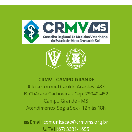
CRMV - CAMPO GRANDE
Rua Coronel Cacildo Arantes, 433
B. Chácara Cachoeira - Cep: 79040-452
Campo Grande - MS
Atendimento: Seg a Sex - 12h às 18h
Email:
comunicacao@crmvms.org.br
Tel:
(67) 3331-1655