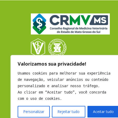
Valorizamos sua privacidade!
CRMV - CAMPO GRANDE
Rua Coronel Cacildo Arantes, 433
Usamos cookies para melhorar sua experiência
B. Chácara Cachoeira - Cep: 79040-452
de navegação, veicular anúncios ou conteúdo
Campo Grande - MS
personalizado e analisar nosso tráfego.
Atendimento: Seg a Sex - 12h às 18h
Ao clicar em “Aceitar tudo”, você concorda
com o uso de cookies.
Email:
comunicacao@crmvms.org.br
Tel:
(67) 3331-1655
Personalizar
Rejeitar tudo
Aceitar tudo