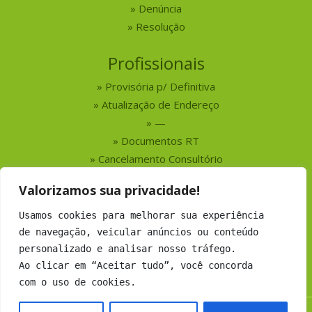
Denúncia
Resolução
Profissionais
Provisória p/ Definitiva
Atualização de Endereço
—
Documentos RT
Cancelamento Consultório
Valorizamos sua privacidade!
Serviços
Usamos cookies para melhorar sua experiência
Busca por Profissionais
de navegação, veicular anúncios ou conteúdo
Busca por Empresas
personalizado e analisar nosso tráfego.
Números do CRMV-MS
Ao clicar em “Aceitar tudo”, você concorda
com o uso de cookies.