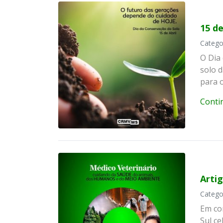
15 de
Catego
O Dia
solo 
para 
Conti
Artig
Catego
Em co
Sul c