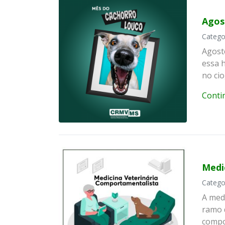
Agos
Catego
Agost
essa h
no cio
Conti
Medi
Catego
A med
ramo d
compo