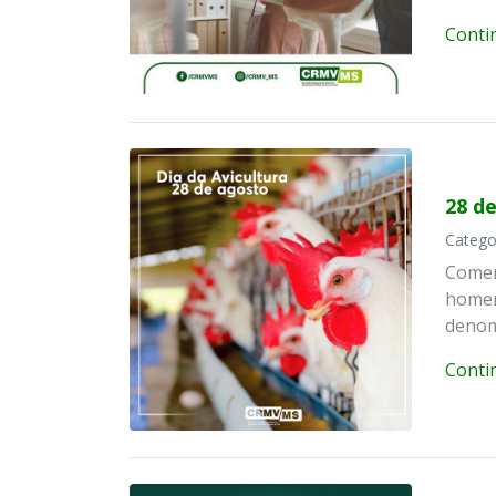
Conti
28 d
Catego
Comem
homen
denom
Conti