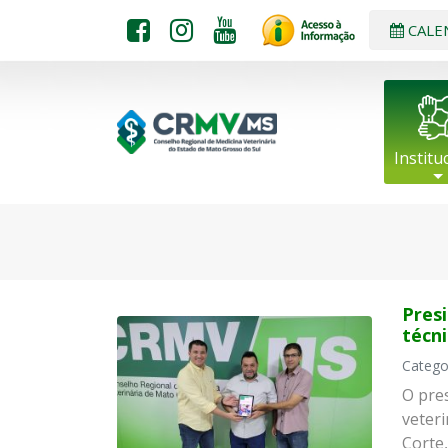
CALE
Institu
Pres
técni
Catego
O pres
veter
Corte