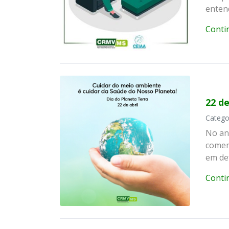
enten
Conti
22 de
Catego
No an
comem
em de
Conti