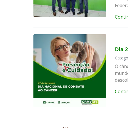
Federa
Conti
Dia 
Catego
O cân
mundo
descob
Conti