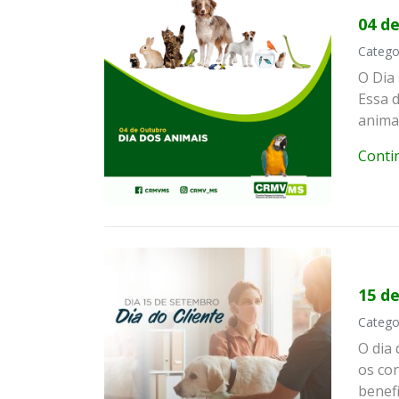
04 d
Catego
O Dia
Essa d
animai
Conti
15 d
Catego
O dia 
os co
benef