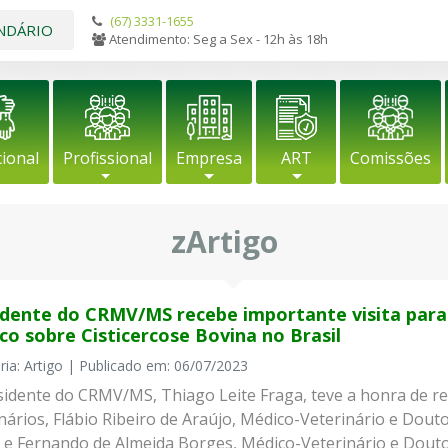
(67) 3331-1655
NDÁRIO
Atendimento: Seg a Sex - 12h às 18h
cional
Profissional
Empresa
ART
Comissões
zArtigo
idente do CRMV/MS recebe importante visita par
co sobre Cisticercose Bovina no Brasil
ria: Artigo | Publicado em: 06/07/2023
idente do CRMV/MS, Thiago Leite Fraga, teve a honra de rec
inários, Flábio Ribeiro de Araújo, Médico-Veterinário e Do
, e Fernando de Almeida Borges, Médico-Veterinário e Douto