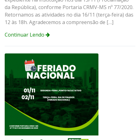
da República), conforme Portaria CRMV-MS nº 77/2020.
Retornamos as atividades no dia 16/11 (terça-feira) das
12 às 18h. Agradecemos a compreensão de […]
Continuar Lendo