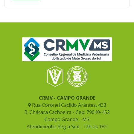
CRMV - CAMPO GRANDE
Rua Coronel Cacildo Arantes, 433
B. Chácara Cachoeira - Cep: 79040-452
Campo Grande - MS
Atendimento: Seg a Sex - 12h às 18h