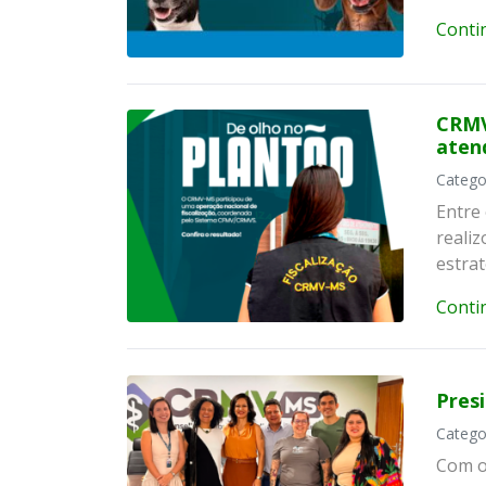
Conti
CRMV
aten
Catego
Entre
realiz
estrat
Conti
Pres
Catego
Com o 