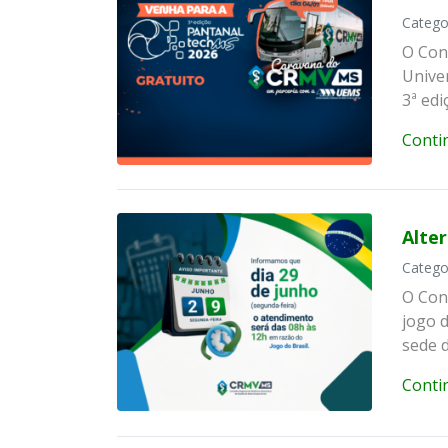
Catego
O Con
Unive
3ª edi
Conti
Alter
Catego
O Con
jogo d
sede 
Conti