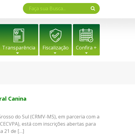
Transparência
Fiscalização
Confira +
ral Canina
Grosso do Sul (CRMV-MS), em parceria com a
(CECVPA), está com inscrições abertas para
a 21 de […]