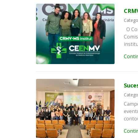
CRMV
Catego
O Con
Comis
instit
Conti
Suce
Catego
Campo
evento
conto
Conti