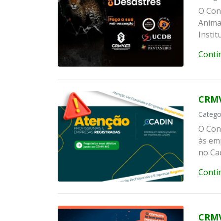
O Con
Anima
Insti
Conti
CRMV
Catego
O Con
às em
no Ca
Conti
CRMV