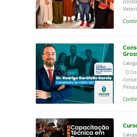
const
Veter
Conti
Cons
Gros
Catego
O Con
consel
Pesqu
Conti
Curs
Catego