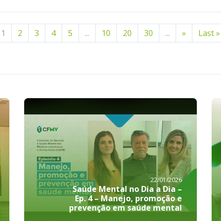
1
2
3
4
5
...
10
20
30
...
»
Last »
22/01/2026
Saúde Mental no Dia a Dia –
Ep. 4 – Manejo, promoção e
prevenção em saúde mental