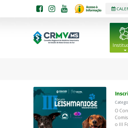
CALE
Institu
Inscr
Catego
O Con
Comis
o III 