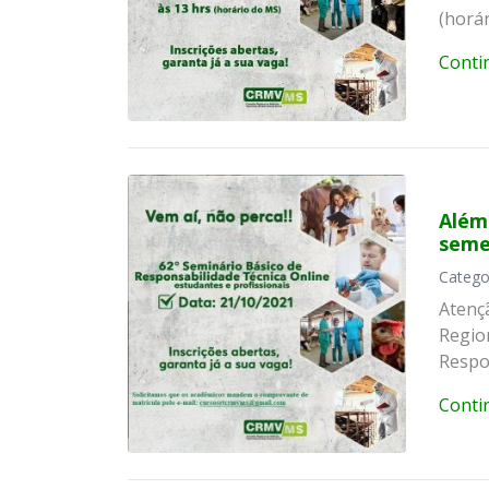
(horár
Conti
Além 
seme
Catego
Atenç
Regio
Respon
Conti