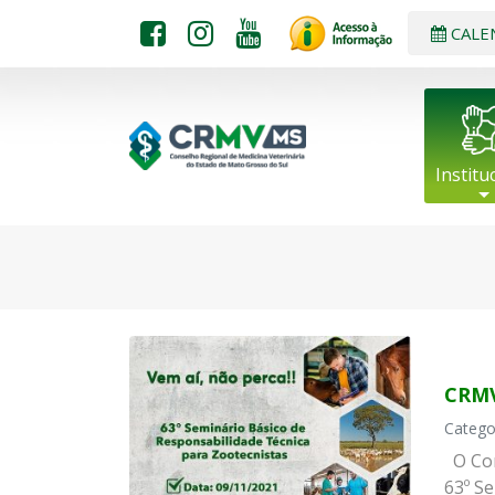
CALE
Institu
CRMV
Catego
O Con
63º S