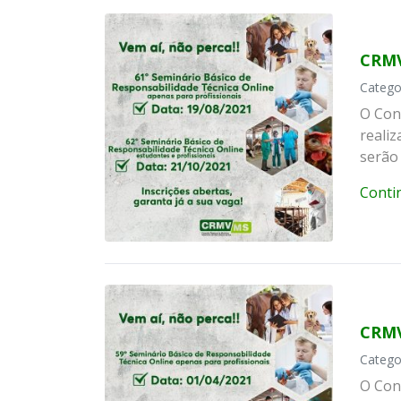
CRMV
Catego
O Con
reali
serão 
Conti
CRMV
Catego
O Con