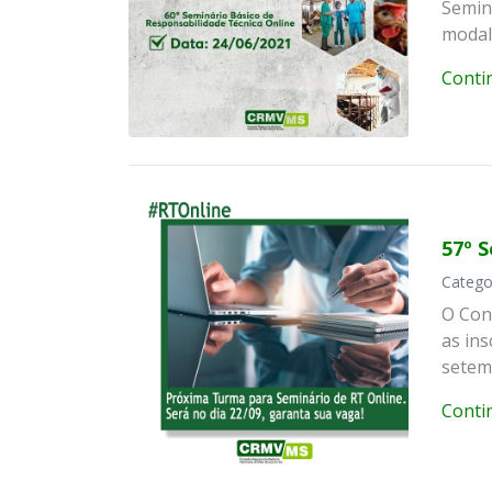
Semin
modali
Conti
57º 
Catego
O Con
as ins
setemb
Conti