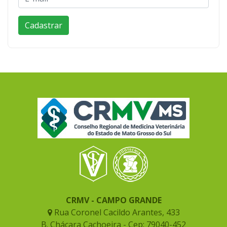
CRMV - CAMPO GRANDE
Rua Coronel Cacildo Arantes, 433
B. Chácara Cachoeira - Cep: 79040-452