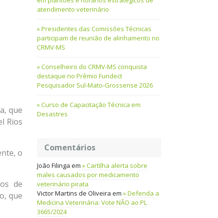
em plantões e horários estratégicos de
atendimento veterinário
Presidentes das Comissões Técnicas
participam de reunião de alinhamento no
CRMV-MS
Conselheiro do CRMV-MS conquista
destaque no Prêmio Fundect
Pesquisador Sul-Mato-Grossense 2026
Curso de Capacitação Técnica em
a, que
Desastres
l Rios
Comentários
nte, o
João Filinga
em
Cartilha alerta sobre
males causados por medicamento
sos de
veterinário pirata
Victor Martins de Oliveira
em
Defenda a
o, que
Medicina Veterinária: Vote NÃO ao PL
3665/2024