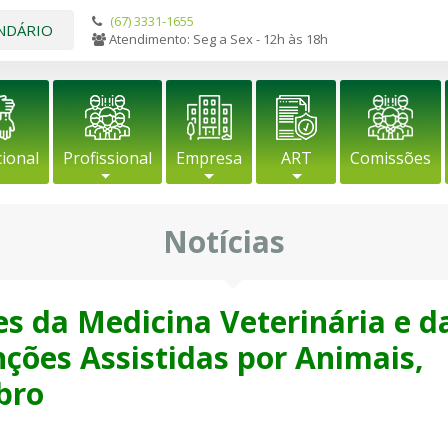
(67) 3331-1655
NDÁRIO
Atendimento: Seg a Sex - 12h às 18h
cional
Profissional
Empresa
ART
Comissões
Notícias
s da Medicina Veterinária e d
nções Assistidas por Animais,
bro