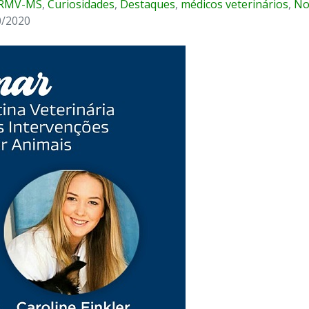
RMV-MS
,
Curiosidades
,
Destaques
,
médicos veterinários
,
No
0/2020