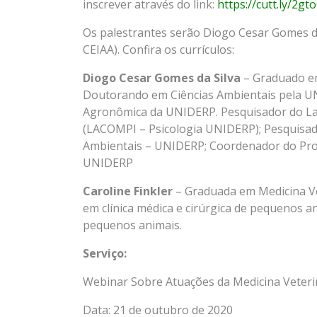
inscrever através do link:
https://cutt.ly/2gt
Os palestrantes serão Diogo Cesar Gomes da
CEIAA). Confira os currículos:
Diogo Cesar Gomes da Silva
– Graduado em
Doutorando em Ciências Ambientais pela UN
Agronômica da UNIDERP. Pesquisador do La
(LACOMPI – Psicologia UNIDERP); Pesquisad
Ambientais – UNIDERP; Coordenador do Proj
UNIDERP
Caroline Finkler
– Graduada em Medicina Ve
em clínica médica e cirúrgica de pequenos a
pequenos animais.
Serviço:
Webinar Sobre Atuações da Medicina Veterin
Data: 21 de outubro de 2020