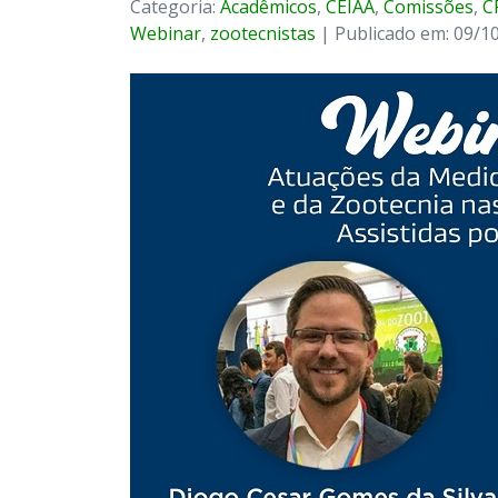
Categoria:
Acadêmicos
,
CEIAA
,
Comissões
,
C
Webinar
,
zootecnistas
| Publicado em: 09/1