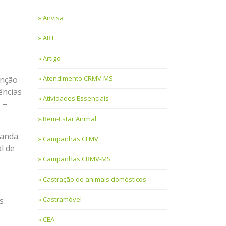
Anvisa
ART
Artigo
Atendimento CRMV-MS
enção
ências
Atividades Essenciais
 –
Bem-Estar Animal
uanda
Campanhas CFMV
l de
Campanhas CRMV-MS
Castração de animais domésticos
Castramóvel
s
CEA