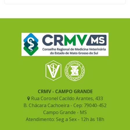
CRMV - CAMPO GRANDE
Rua Coronel Cacildo Arantes, 433
B. Chácara Cachoeira - Cep: 79040-452
Campo Grande - MS
Atendimento: Seg a Sex - 12h às 18h