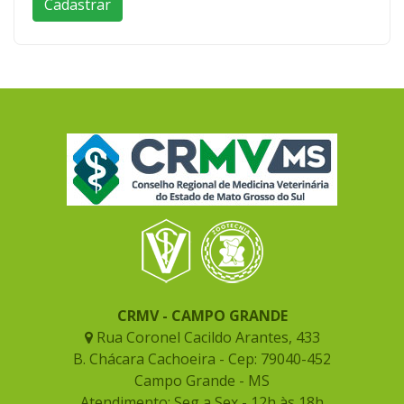
CRMV - CAMPO GRANDE
Rua Coronel Cacildo Arantes, 433
B. Chácara Cachoeira - Cep: 79040-452
Campo Grande - MS
Atendimento: Seg a Sex - 12h às 18h