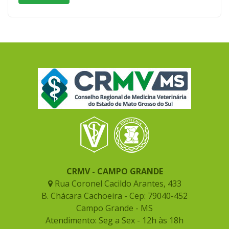
CRMV - CAMPO GRANDE
Rua Coronel Cacildo Arantes, 433
B. Chácara Cachoeira - Cep: 79040-452
Campo Grande - MS
Atendimento: Seg a Sex - 12h às 18h