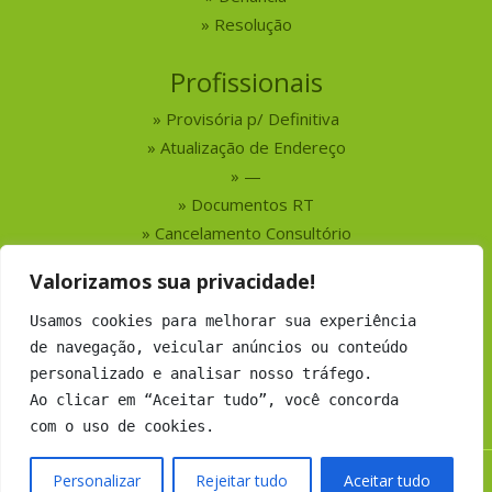
Resolução
Profissionais
Provisória p/ Definitiva
Atualização de Endereço
—
Documentos RT
Cancelamento Consultório
Valorizamos sua privacidade!
Serviços
Usamos cookies para melhorar sua experiência
Busca por Profissionais
de navegação, veicular anúncios ou conteúdo
Busca por Empresas
personalizado e analisar nosso tráfego.
Números do CRMV-MS
Ao clicar em “Aceitar tudo”, você concorda
com o uso de cookies.
Personalizar
Rejeitar tudo
Aceitar tudo
Copyright 2019 CRMV-MS - Todos os direitos Reservados.