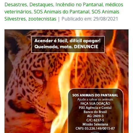
Desastres
,
Destaques
,
Incêndio no Pantanal
,
médicos
veterinários
,
SOS Animais do Pantanal
,
SOS Animais
Silvestres
,
zootecnistas
| Publicado em: 29/08/2021