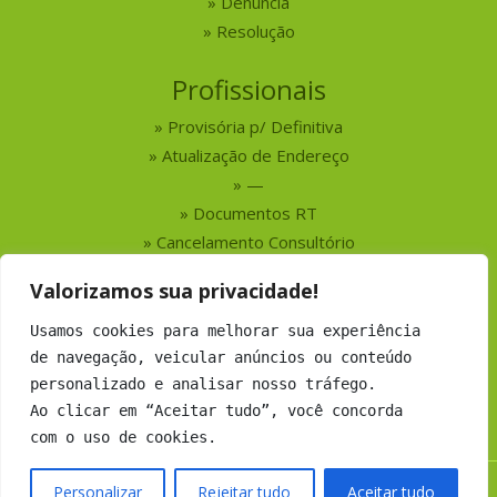
Denúncia
Resolução
Profissionais
Provisória p/ Definitiva
Atualização de Endereço
—
Documentos RT
Cancelamento Consultório
Valorizamos sua privacidade!
Serviços
Usamos cookies para melhorar sua experiência
Busca por Profissionais
de navegação, veicular anúncios ou conteúdo
Busca por Empresas
personalizado e analisar nosso tráfego.
Números do CRMV-MS
Ao clicar em “Aceitar tudo”, você concorda
com o uso de cookies.
Personalizar
Rejeitar tudo
Aceitar tudo
Copyright 2019 CRMV-MS - Todos os direitos Reservados.