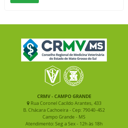
CRMV - CAMPO GRANDE
Rua Coronel Cacildo Arantes, 433
B. Chácara Cachoeira - Cep: 79040-452
Campo Grande - MS
Atendimento: Seg a Sex - 12h às 18h