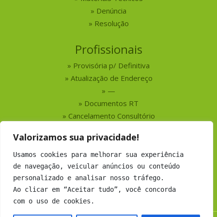
Denúncia
Resolução
Profissionais
Provisória p/ Definitiva
Atualização de Endereço
—
Documentos RT
Cancelamento Consultório
Valorizamos sua privacidade!
Serviços
Usamos cookies para melhorar sua experiência
Busca por Profissionais
de navegação, veicular anúncios ou conteúdo
Busca por Empresas
personalizado e analisar nosso tráfego.
Números do CRMV-MS
Ao clicar em “Aceitar tudo”, você concorda
com o uso de cookies.