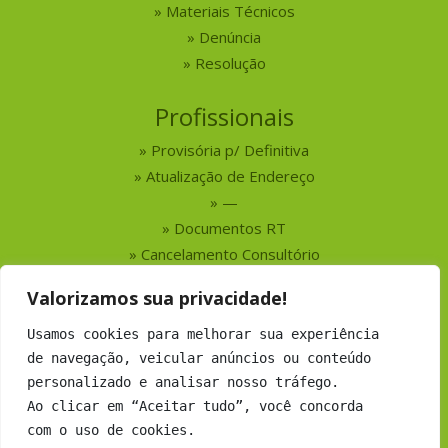
Materiais Técnicos
Denúncia
Resolução
Profissionais
Provisória p/ Definitiva
Atualização de Endereço
—
Documentos RT
Cancelamento Consultório
Valorizamos sua privacidade!
Serviços
Usamos cookies para melhorar sua experiência
Busca por Profissionais
de navegação, veicular anúncios ou conteúdo
Busca por Empresas
personalizado e analisar nosso tráfego.
Números do CRMV-MS
Ao clicar em “Aceitar tudo”, você concorda
com o uso de cookies.