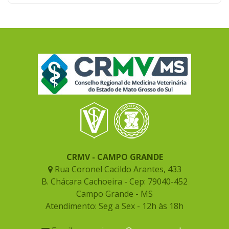
CRMV - CAMPO GRANDE
Rua Coronel Cacildo Arantes, 433
B. Chácara Cachoeira - Cep: 79040-452
Campo Grande - MS
Atendimento: Seg a Sex - 12h às 18h