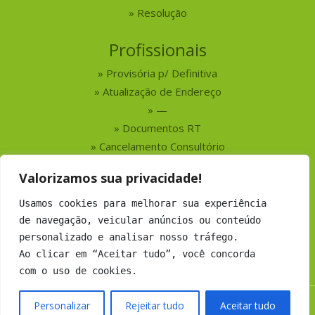
Resolução
Profissionais
Provisória p/ Definitiva
Atualização de Endereço
—
Documentos RT
Cancelamento Consultório
Valorizamos sua privacidade!
Serviços
Usamos cookies para melhorar sua experiência
Busca por Profissionais
de navegação, veicular anúncios ou conteúdo
Busca por Empresas
personalizado e analisar nosso tráfego.
Números do CRMV-MS
Ao clicar em “Aceitar tudo”, você concorda
com o uso de cookies.
Personalizar
Rejeitar tudo
Aceitar tudo
Copyright 2019 CRMV-MS - Todos os direitos Reservados.