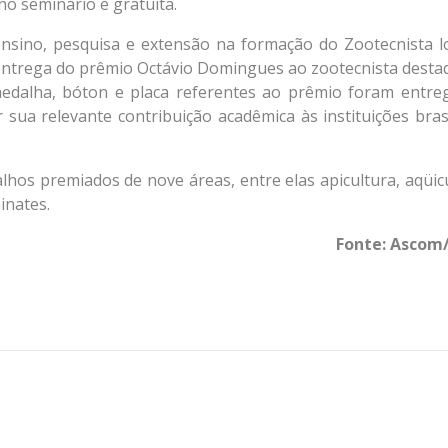
o seminário é gratuita.
ensino, pesquisa e extensão na formação do Zootecnista l
 a entrega do prêmio Octávio Domingues ao zootecnista desta
dalha, bóton e placa referentes ao prêmio foram entre
ua relevante contribuição acadêmica às instituições brasi
hos premiados de nove áreas, entre elas apicultura, aqüicu
inates.
Fonte: Ascom