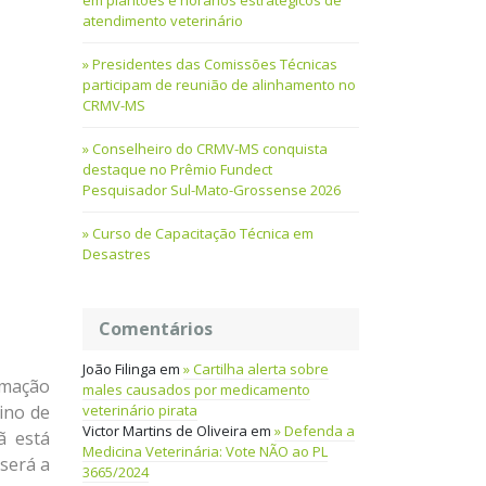
em plantões e horários estratégicos de
atendimento veterinário
Presidentes das Comissões Técnicas
participam de reunião de alinhamento no
CRMV-MS
Conselheiro do CRMV-MS conquista
destaque no Prêmio Fundect
Pesquisador Sul-Mato-Grossense 2026
Curso de Capacitação Técnica em
Desastres
Comentários
João Filinga
em
Cartilha alerta sobre
amação
males causados por medicamento
veterinário pirata
ino de
Victor Martins de Oliveira
em
Defenda a
ã está
Medicina Veterinária: Vote NÃO ao PL
 será a
3665/2024