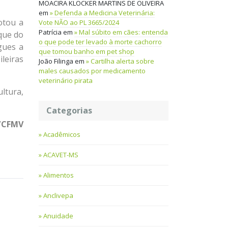
MOACIRA KLOCKER MARTINS DE OLIVEIRA
em
Defenda a Medicina Veterinária:
otou a
Vote NÃO ao PL 3665/2024
Patrícia
em
Mal súbito em cães: entenda
que do
o que pode ter levado à morte cachorro
gues a
que tomou banho em pet shop
leiras
João Filinga
em
Cartilha alerta sobre
males causados por medicamento
veterinário pirata
ltura,
Categorias
/CFMV
Acadêmicos
ACAVET-MS
Alimentos
Anclivepa
Anuidade