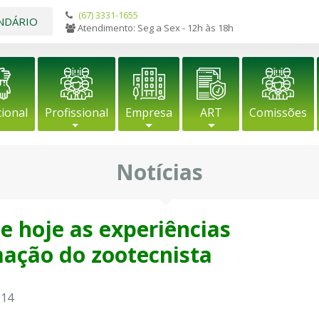
(67) 3331-1655
NDÁRIO
Atendimento: Seg a Sex - 12h às 18h
cional
Profissional
Empresa
ART
Comissões
Notícias
e hoje as experiências
mação do zootecnista
014