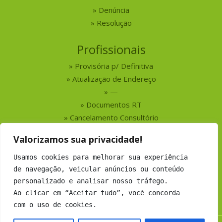
Denúncia
Resolução
Profissionais
Provisória p/ Definitiva
Atualização de Endereço
—
Documentos RT
Cancelamento Consultório
Valorizamos sua privacidade!
Serviços
Usamos cookies para melhorar sua experiência
Busca por Profissionais
de navegação, veicular anúncios ou conteúdo
Busca por Empresas
personalizado e analisar nosso tráfego.
Números do CRMV-MS
Ao clicar em “Aceitar tudo”, você concorda
com o uso de cookies.