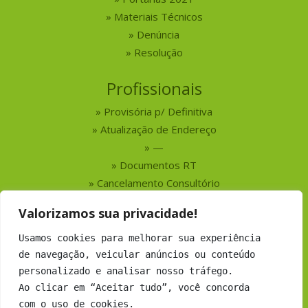
Materiais Técnicos
Denúncia
Resolução
Profissionais
Provisória p/ Definitiva
Atualização de Endereço
—
Documentos RT
Cancelamento Consultório
Valorizamos sua privacidade!
Serviços
Usamos cookies para melhorar sua experiência
Busca por Profissionais
de navegação, veicular anúncios ou conteúdo
Busca por Empresas
personalizado e analisar nosso tráfego.
Números do CRMV-MS
Ao clicar em “Aceitar tudo”, você concorda
com o uso de cookies.