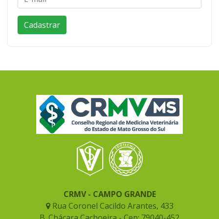
CRMV - CAMPO GRANDE
Rua Coronel Cacildo Arantes, 433
B. Chácara Cachoeira - Cep: 79040-452