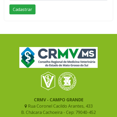
CRMV - CAMPO GRANDE
Rua Coronel Cacildo Arantes, 433
B. Chácara Cachoeira - Cep: 79040-452