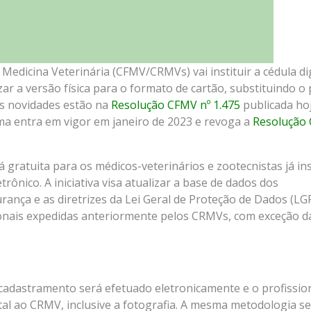
Medicina Veterinária (CFMV/CRMVs) vai instituir a cédula dig
zar a versão física para o formato de cartão, substituindo o
As novidades estão na
Resolução CFMV nº 1.475
publicada ho
orma entra em vigor em janeiro de 2023 e revoga a
Resolução
 gratuita para os médicos-veterinários e zootecnistas já ins
ônico. A iniciativa visa atualizar a base de dados dos
rança e as diretrizes da Lei Geral de Proteção de Dados (LG
ionais expedidas anteriormente pelos CRMVs, com exceção d
recadastramento será efetuado eletronicamente e o profissio
l ao CRMV, inclusive a fotografia. A mesma metodologia s