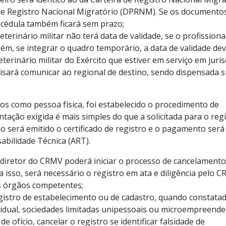
e Registro Nacional Migratório (DPRNM). Se os documento
 cédula também ficará sem prazo;
erinário militar não terá data de validade, se o profissiona
m, se integrar o quadro temporário, a data de validade de
terinário militar do Exército que estiver em serviço em juri
cisará comunicar ao regional de destino, sendo dispensada 
os como pessoa física, foi estabelecido o procedimento de
ação exigida é mais simples do que a solicitada para o reg
o será emitido o certificado de registro e o pagamento será
abilidade Técnica (ART).
 diretor do CRMV poderá iniciar o processo de cancelamento
ra isso, será necessário o registro em ata e diligência pelo 
s órgãos competentes;
gistro de estabelecimento ou de cadastro, quando constata
vidual, sociedades limitadas unipessoais ou microempreend
e ofício, cancelar o registro se identificar falsidade de