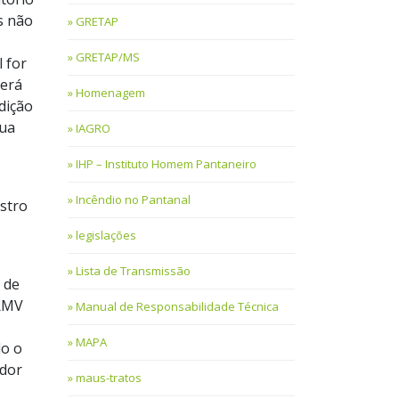
s não
GRETAP
GRETAP/MS
l for
verá
Homenagem
sdição
sua
IAGRO
IHP – Instituto Homem Pantaneiro
Incêndio no Pantanal
istro
legislações
Lista de Transmissão
 de
CRMV
Manual de Responsabilidade Técnica
MAPA
do o
edor
maus-tratos