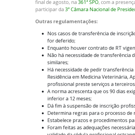
final de agosto, na
361ª SPO
, com a presença
participar da
3ª Câmara Nacional de Preside
Outras regulamentações:
Nos casos de transferência de inscriç
for deferido;
Enquanto houver contrato de RT vigente
Não há necessidade de transferência d
similares;
Há necessidade de pedir transferência
Residência em Medicina Veterinária, 
profissional preste serviços a terceiros
A norma acrescenta que os 90 dias exi
inferior a 12 meses;
Dá fim à suspensão de inscrição profis
Determina regras para o processo de re
Estabelece prazos e procedimentos par
Foram feitas as adequações necessári
validade da cédula profissional estran