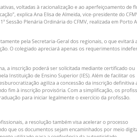
tivas, voltadas à racionalização e ao aperfeiçoamento de fl
icação”, explica Ana Elisa de Almeida, vice-presidente do CFM
1ª Sessão Plenária Ordinária do CFMV, realizada em Porto 
tamente pela Secretaria-Geral dos regionais, o que evitará 
ção. O colegiado apreciará apenas os requerimentos indefer
, a inscrição poderá ser solicitada mediante certificado ou
a Instituição de Ensino Superior (IES). Além de facilitar os
esburocratização agiliza a concessão da inscrição definitiva 
do fim à inscrição provisória. Com a simplificação, os profis
duação para iniciar legalmente o exercício da profissão.
fissionais, a resolução também visa acelerar o processo
indo que os documentos sejam encaminhados por meio digita
ento utilizado para a conferência da autenticidade.