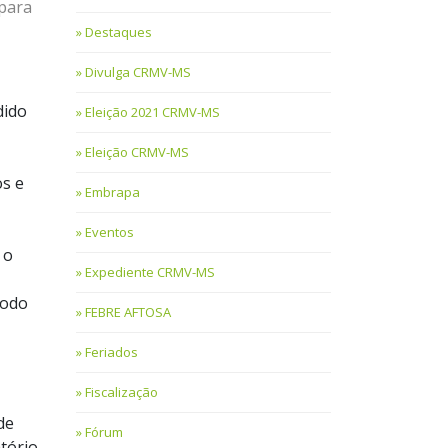
 para
Destaques
Divulga CRMV-MS
dido
Eleição 2021 CRMV-MS
Eleição CRMV-MS
os e
Embrapa
Eventos
 o
Expediente CRMV-MS
íodo
FEBRE AFTOSA
Feriados
Fiscalização
de
Fórum
atório