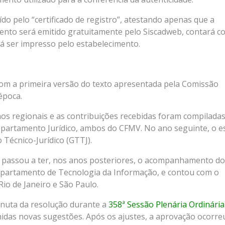
uído pelo “certificado de registro”, atestando apenas que a
nto será emitido gratuitamente pelo Siscadweb, contará 
á ser impresso pelo estabelecimento.
om a primeira versão do texto apresentada pela Comissão
época.
hos regionais e as contribuições recebidas foram compiladas
Departamento Jurídico, ambos do CFMV. No ano seguinte, o 
Técnico-Jurídico (GTTJ).
ema passou a ter, nos anos posteriores, o acompanhamento do
epartamento de Tecnologia da Informação, e contou com o
io de Janeiro e São Paulo.
inuta da resolução durante a
358ª Sessão Plenária Ordinária
idas novas sugestões. Após os ajustes, a aprovação ocorre