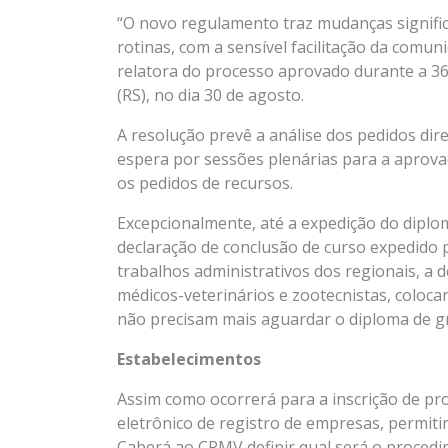
“O novo regulamento traz mudanças significa
rotinas, com a sensível facilitação da comun
relatora do processo aprovado durante a 36
(RS), no dia 30 de agosto.
A resolução prevê a análise dos pedidos dire
espera por sessões plenárias para a aprova
os pedidos de recursos.
Excepcionalmente, até a expedição do diploma
declaração de conclusão de curso expedido pel
trabalhos administrativos dos regionais, a d
médicos-veterinários e zootecnistas, colocan
não precisam mais aguardar o diploma de gra
Estabelecimentos
Assim como ocorrerá para a inscrição de pro
eletrônico de registro de empresas, permit
Caberá ao CRMV definir qual será o procedim