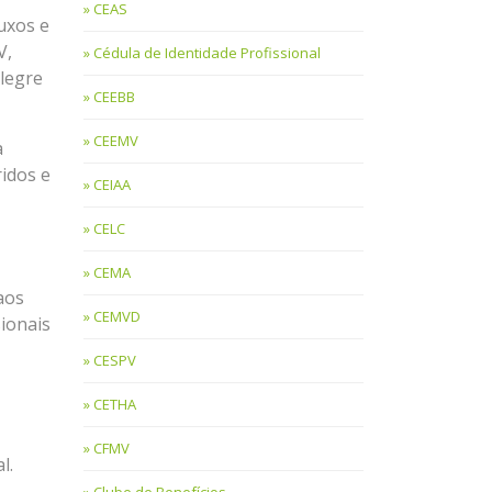
CEAS
uxos e
V,
Cédula de Identidade Profissional
Alegre
CEEBB
CEEMV
a
idos e
CEIAA
CELC
CEMA
aos
CEMVD
sionais
CESPV
CETHA
CFMV
l.