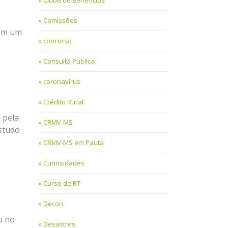
Clube de Benefícios
Comissões
com um
concurso
Consulta Pública
coronavírus
Crédito Rural
 pela
CRMV-MS
estudo
CRMV-MS em Pauta
Curiosidades
Curso de RT
Decon
u no
Desastres