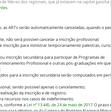
 de líderes dos regionais, que já estavam na capital gaúcha
ntes
.
ão, as ARTs serão automaticamente canceladas, quando o pe
, não será possível cancelar a inscrição profissional;
e inscrição para ministrar temporariamente palestras, curs
 ou inscrição secundária para participar de Programas de
Aprimoramento Profissional e outras pós-graduações em que
;
gidos para a inscrição secundária serão computados em per
sional, sendo possível apenas o cancelamento;
ativação da inscrição e de registro;
a recursos nos casos de indeferimento;
as, conforme a
Lei nº 13.445, de 24 de maio de 2017
. O prazo 
geiro será idêntico ao da Carteira de Registro Nacional Migr