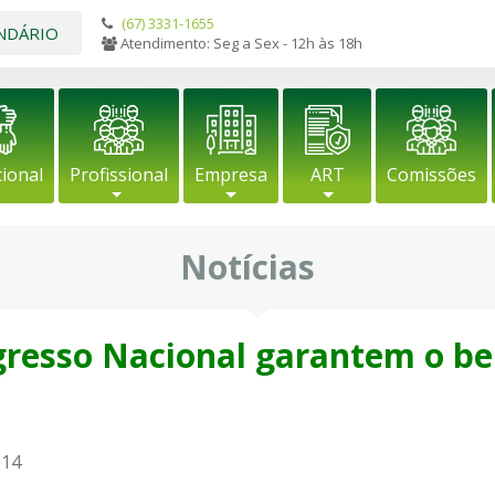
(67) 3331-1655
NDÁRIO
Atendimento: Seg a Sex - 12h às 18h
cional
Profissional
Empresa
ART
Comissões
Notícias
ngresso Nacional garantem o b
014