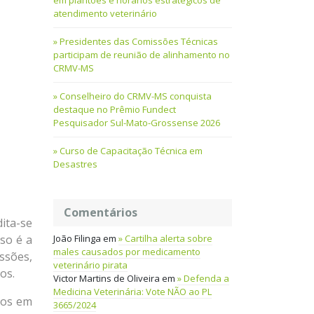
em plantões e horários estratégicos de
atendimento veterinário
Presidentes das Comissões Técnicas
participam de reunião de alinhamento no
CRMV-MS
Conselheiro do CRMV-MS conquista
destaque no Prêmio Fundect
Pesquisador Sul-Mato-Grossense 2026
Curso de Capacitação Técnica em
Desastres
Comentários
dita-se
João Filinga
em
Cartilha alerta sobre
so é a
males causados por medicamento
ssões,
veterinário pirata
os.
Victor Martins de Oliveira
em
Defenda a
Medicina Veterinária: Vote NÃO ao PL
dos em
3665/2024