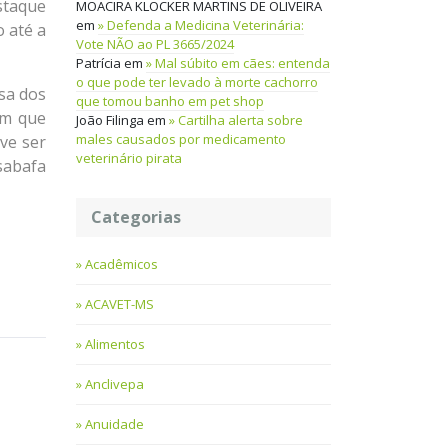
staque
MOACIRA KLOCKER MARTINS DE OLIVEIRA
em
Defenda a Medicina Veterinária:
 até a
Vote NÃO ao PL 3665/2024
Patrícia
em
Mal súbito em cães: entenda
o que pode ter levado à morte cachorro
sa dos
que tomou banho em pet shop
am que
João Filinga
em
Cartilha alerta sobre
males causados por medicamento
ve ser
veterinário pirata
sabafa
Categorias
Acadêmicos
ACAVET-MS
Alimentos
Anclivepa
Anuidade