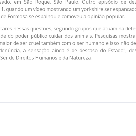
ssado, em São Roque, São Paulo. Outro episódio de de
11, quando um vídeo mostrando um yorkshire ser espancado
 de Formosa se espalhou e comoveu a opinião popular.
entares nessas questões, segundo grupos que atuam na defe
ade do poder público cuidar dos animais. Pesquisas mostr
maior de ser cruel também com o ser humano e isso não de
denúncia, a sensação ainda é de descaso do Estado", de
o Ser de Direitos Humanos e da Natureza.