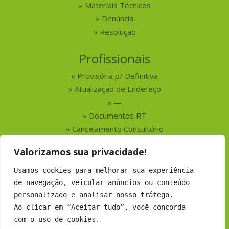
Materiais Técnicos
Denúncia
Resolução
Profissionais
Provisória p/ Definitiva
Atualização de Endereço
—
Documentos RT
Cancelamento Consultório
Valorizamos sua privacidade!
Serviços
Usamos cookies para melhorar sua experiência
Busca por Profissionais
de navegação, veicular anúncios ou conteúdo
Busca por Empresas
personalizado e analisar nosso tráfego.
Números do CRMV-MS
Ao clicar em “Aceitar tudo”, você concorda
com o uso de cookies.