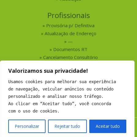
Profissionais
Provisória p/ Definitiva
Atualização de Endereço
—
Documentos RT
Cancelamento Consultório
Valorizamos sua privacidade!
Serviços
Usamos cookies para melhorar sua experiência
Busca por Profissionais
de navegação, veicular anúncios ou conteúdo
Busca por Empresas
personalizado e analisar nosso tráfego.
Números do CRMV-MS
Ao clicar em “Aceitar tudo”, você concorda
com o uso de cookies.
Personalizar
Rejeitar tudo
Aceitar tudo
Copyright 2019 CRMV-MS - Todos os direitos Reservados.
Desenvolvimento:
Argo Soluções