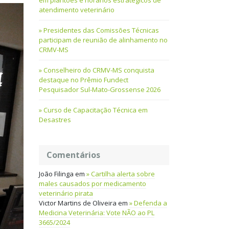
em plantões e horários estratégicos de
atendimento veterinário
Presidentes das Comissões Técnicas
participam de reunião de alinhamento no
CRMV-MS
Conselheiro do CRMV-MS conquista
destaque no Prêmio Fundect
Pesquisador Sul-Mato-Grossense 2026
Curso de Capacitação Técnica em
Desastres
Comentários
João Filinga
em
Cartilha alerta sobre
males causados por medicamento
veterinário pirata
Victor Martins de Oliveira
em
Defenda a
Medicina Veterinária: Vote NÃO ao PL
3665/2024