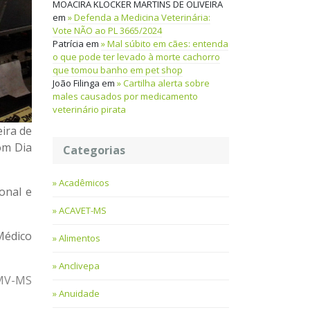
MOACIRA KLOCKER MARTINS DE OLIVEIRA
em
Defenda a Medicina Veterinária:
Vote NÃO ao PL 3665/2024
Patrícia
em
Mal súbito em cães: entenda
o que pode ter levado à morte cachorro
que tomou banho em pet shop
João Filinga
em
Cartilha alerta sobre
males causados por medicamento
veterinário pirata
ira de
om Dia
Categorias
Acadêmicos
onal e
ACAVET-MS
Médico
Alimentos
Anclivepa
RMV-MS
Anuidade