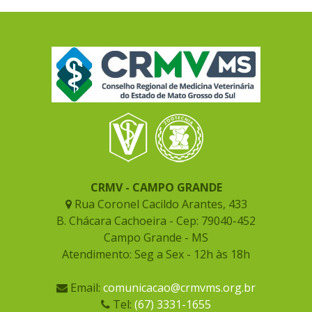
CRMV - CAMPO GRANDE
Rua Coronel Cacildo Arantes, 433
B. Chácara Cachoeira - Cep: 79040-452
Campo Grande - MS
Atendimento: Seg a Sex - 12h às 18h
Email:
comunicacao@crmvms.org.br
Tel:
(67) 3331-1655