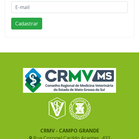
CRMV - CAMPO GRANDE
Rua Coronel Cacildo Arantes, 433