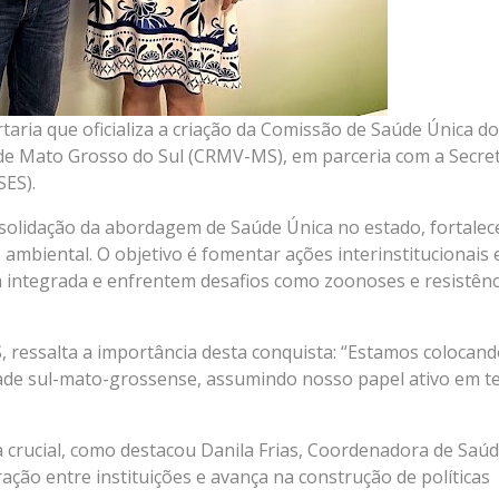
rtaria que oficializa a criação da Comissão de Saúde Única do
de Mato Grosso do Sul (CRMV-MS), em parceria com a Secret
SES).
olidação da abordagem de Saúde Única no estado, fortale
mbiental. O objetivo é fomentar ações interinstitucionais 
a integrada e enfrentem desafios como zoonoses e resistênc
 ressalta a importância desta conquista: “Estamos colocan
edade sul-mato-grossense, assumindo nosso papel ativo em 
a crucial, como destacou Danila Frias, Coordenadora de Saú
ração entre instituições e avança na construção de políticas