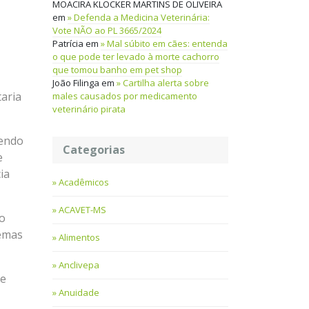
MOACIRA KLOCKER MARTINS DE OLIVEIRA
em
Defenda a Medicina Veterinária:
Vote NÃO ao PL 3665/2024
Patrícia
em
Mal súbito em cães: entenda
o que pode ter levado à morte cachorro
que tomou banho em pet shop
João Filinga
em
Cartilha alerta sobre
aria
males causados por medicamento
veterinário pirata
cendo
Categorias
e
ia
Acadêmicos
ACAVET-MS
do
temas
Alimentos
Anclivepa
de
Anuidade