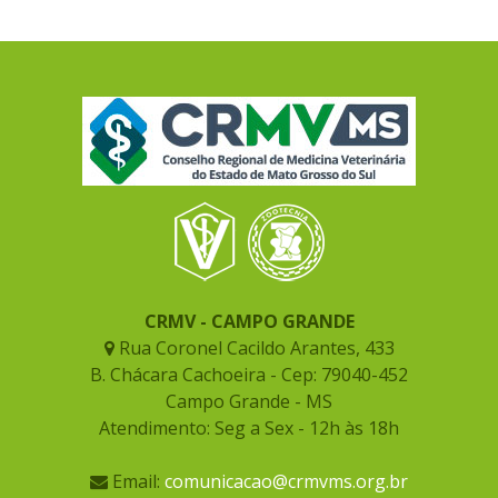
CRMV - CAMPO GRANDE
Rua Coronel Cacildo Arantes, 433
B. Chácara Cachoeira - Cep: 79040-452
Campo Grande - MS
Atendimento: Seg a Sex - 12h às 18h
Email:
comunicacao@crmvms.org.br