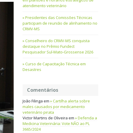
em plantões e horários estratégicos de
atendimento veterinário
Presidentes das Comissões Técnicas
participam de reunião de alinhamento no
CRMV-MS
Conselheiro do CRMV-MS conquista
destaque no Prêmio Fundect
Pesquisador Sul-Mato-Grossense 2026
Curso de Capacitação Técnica em
Desastres
Comentários
João Filinga
em
Cartilha alerta sobre
males causados por medicamento
veterinário pirata
Victor Martins de Oliveira
em
Defenda a
Medicina Veterinária: Vote NÃO ao PL
3665/2024