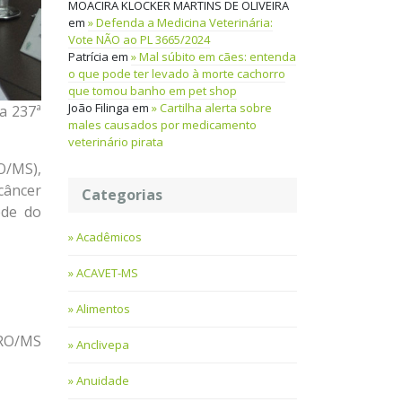
MOACIRA KLOCKER MARTINS DE OLIVEIRA
em
Defenda a Medicina Veterinária:
Vote NÃO ao PL 3665/2024
Patrícia
em
Mal súbito em cães: entenda
o que pode ter levado à morte cachorro
que tomou banho em pet shop
João Filinga
em
Cartilha alerta sobre
a 237ª
males causados por medicamento
veterinário pirata
O/MS),
câncer
Categorias
ede do
Acadêmicos
ACAVET-MS
Alimentos
CRO/MS
Anclivepa
Anuidade