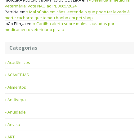
MOACIRA KLOCKER MARTINS DE OLIVEIRA
em
Defenda a Medicina
Veterinária: Vote NÃO ao PL 3665/2024
Patrícia
em
Mal súbito em cães: entenda o que pode ter levado à
morte cachorro que tomou banho em pet shop
João Filinga
em
Cartilha alerta sobre males causados por
medicamento veterinário pirata
Categorias
Acadêmicos
ACAVET-MS
Alimentos
Anclivepa
Anuidade
Anvisa
ART