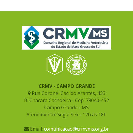
CRMV - CAMPO GRANDE
Rua Coronel Cacildo Arantes, 433
B. Chácara Cachoeira - Cep: 79040-452
Campo Grande - MS
Atendimento: Seg a Sex - 12h às 18h
Email:
comunicacao@crmvms.org.br