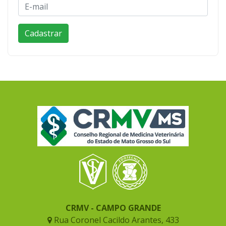
CRMV - CAMPO GRANDE
Rua Coronel Cacildo Arantes, 433