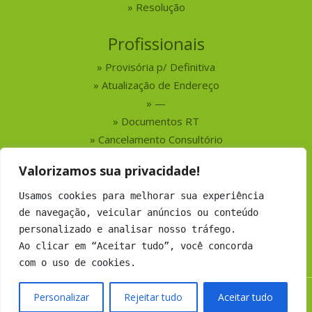
Resolução
Profissionais
Provisória p/ Definitiva
Atualização de Endereço
—
Documentos RT
Cancelamento Consultório
Valorizamos sua privacidade!
Serviços
Usamos cookies para melhorar sua experiência
Busca por Profissionais
de navegação, veicular anúncios ou conteúdo
Busca por Empresas
personalizado e analisar nosso tráfego.
Números do CRMV-MS
Ao clicar em “Aceitar tudo”, você concorda
com o uso de cookies.
Personalizar
Rejeitar tudo
Aceitar tudo
Copyright 2019 CRMV-MS - Todos os direitos Reservados.
Desenvolvimento:
Argo Soluções