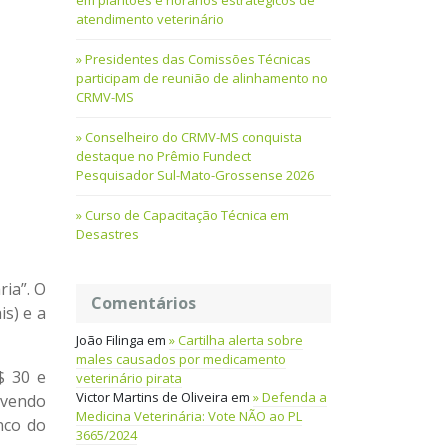
em plantões e horários estratégicos de
atendimento veterinário
Presidentes das Comissões Técnicas
participam de reunião de alinhamento no
CRMV-MS
Conselheiro do CRMV-MS conquista
destaque no Prêmio Fundect
Pesquisador Sul-Mato-Grossense 2026
Curso de Capacitação Técnica em
Desastres
ria”. O
Comentários
s) e a
João Filinga
em
Cartilha alerta sobre
males causados por medicamento
$ 30 e
veterinário pirata
Victor Martins de Oliveira
em
Defenda a
evendo
Medicina Veterinária: Vote NÃO ao PL
nco do
3665/2024