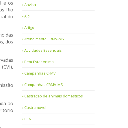
l e os
Anvisa
os Rio
ART
ial do
Artigo
no das
Atendimento CRMV-MS
s, dos
Atividades Essenciais
rvadas
Bem-Estar Animal
(CVI),
Campanhas CFMV
Campanhas CRMV-MS
missão
Castração de animais domésticos
ada ao
Castramóvel
itório
CEA