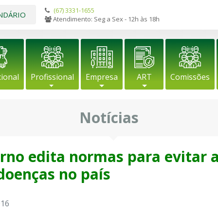
(67) 3331-1655
NDÁRIO
Atendimento: Seg a Sex - 12h às 18h
cional
Profissional
Empresa
ART
Comissões
Notícias
rno edita normas para evitar 
doenças no país
016