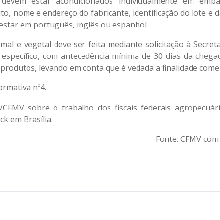
devem estar acondicionados individualmente em emb
o, nome e endereço do fabricante, identificação do lote e d
a estar em português, inglês ou espanhol.
al e vegetal deve ser feita mediante solicitação à Secreta
 específico, com antecedência mínima de 30 dias da chega
 produtos, levando em conta que é vedada a finalidade comer
Normativa nº4.
/CFMV sobre o trabalho dos fiscais federais agropecuár
ck em Brasília.
Fonte: CFMV co