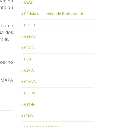
alagem
CEAS
ata ou
Cédula de Identidade Profissional
CEEBB
ria de
da dos
CEEMV
cial.
CEIAA
CELC
ios no
CEMA
m MAPA
CEMVD
CESPV
CETHA
CFMV