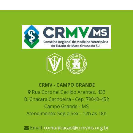
CRMV - CAMPO GRANDE
Rua Coronel Cacildo Arantes, 433
B. Chácara Cachoeira - Cep: 79040-452
Campo Grande - MS
Atendimento: Seg a Sex - 12h às 18h
Email:
comunicacao@crmvms.org.br