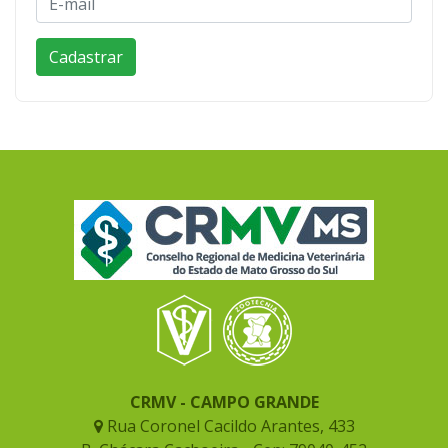
CRMV - CAMPO GRANDE
Rua Coronel Cacildo Arantes, 433